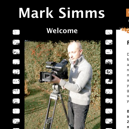
D
f
a
n
m
a
y
g
u
y
B
i
2
m