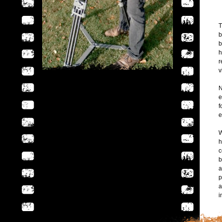
T
b
b
h
r
v
N
e
f
e
W
h
c
b
a
p
a
i